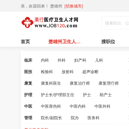
亲，欢迎回来！
楚雄州
[切换城市]
首页
楚雄州卫生人才网
搜职位
临床
内科
外科
妇产科
儿科
医技
检验科
放射科
超声诊断
康复
康复科医生
康复治疗师
康复理疗师
护理
护士长/护理部主任
护士
助产士
中医
中医骨伤科
中医内科
中医外科
管理
院长/副院长
院办
医务科